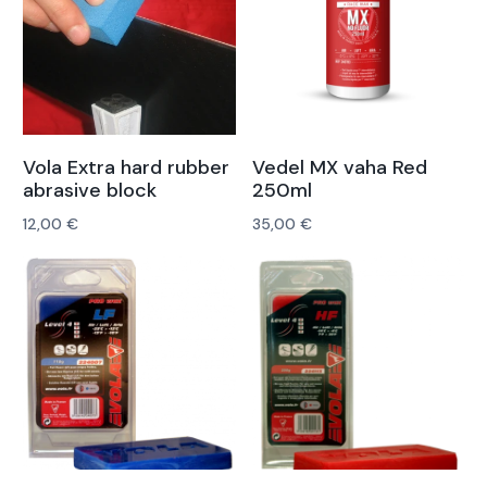
Vola Extra hard rubber
Vedel MX vaha Red
abrasive block
250ml
12,00
€
35,00
€
Lisa korvi
Lisa korvi