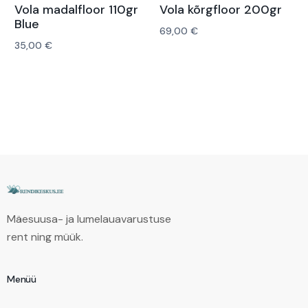
Vola madalfloor 110gr
Vola kõrgfloor 200gr
Blue
69,00
€
35,00
€
Lisa korvi
Lisa korvi
Mäesuusa- ja lumelauavarustuse
rent ning müük.
Menüü