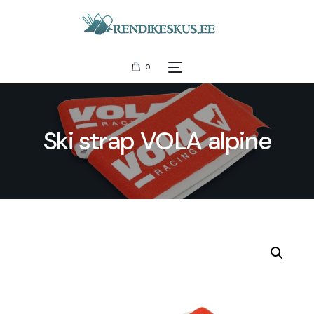
0
Ski strap VOLA alpine