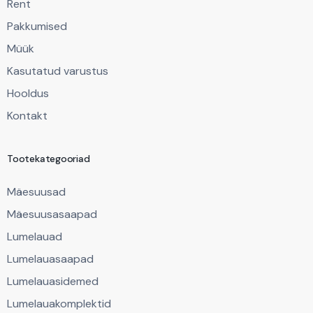
Rent
Pakkumised
Müük
Kasutatud varustus
Hooldus
Kontakt
Tootekategooriad
Mäesuusad
Mäesuusasaapad
Lumelauad
Lumelauasaapad
Lumelauasidemed
Lumelauakomplektid