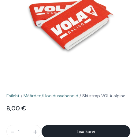
Esileht
/
Määrded/Hooldusvahendid
/ Ski strap VOLA alpine
8,00
€
-
+
Lisa korvi